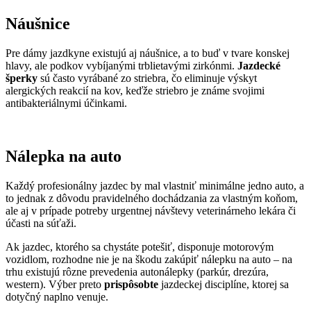
Náušnice
Pre dámy jazdkyne existujú aj náušnice, a to buď v tvare konskej
hlavy, ale podkov vybíjanými trblietavými zirkónmi.
Jazdecké
šperky
sú často vyrábané zo striebra, čo eliminuje výskyt
alergických reakcií na kov, keďže striebro je známe svojimi
antibakteriálnymi účinkami.
Nálepka na auto
Každý profesionálny jazdec by mal vlastniť minimálne jedno auto, a
to jednak z dôvodu pravidelného dochádzania za vlastným koňom,
ale aj v prípade potreby urgentnej návštevy veterinárneho lekára či
účasti na súťaži.
Ak jazdec, ktorého sa chystáte potešiť, disponuje motorovým
vozidlom, rozhodne nie je na škodu zakúpiť nálepku na auto – na
trhu existujú rôzne prevedenia autonálepky (parkúr, drezúra,
western). Výber preto
prispôsobte
jazdeckej disciplíne, ktorej sa
dotyčný naplno venuje.