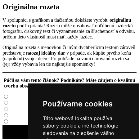
Originálna rozeta
V spolupráci s grafikom a tlačiarňou dokážete vyrobiť
originálnu
rozetu
podľa priania! Rozeta môže obsahovať obľúbenú jazdeckú
fotografiu, ďakovný text či vyznamenanie za šľachetnosť a odvahu,
pričom tieto vlastnosti musí mať každý jazdec.
Originálna rozeta s menovkou či iným dychberúcim textom zároveň
predstavuje
naozaj ideálny dar
v prípade, ak kúpite prvého koňa
(napríklad) svojej dcére. Pri pohľade na vami darovanú rozetu sa
(jej) vždy vybavia len tie najkrajšie spomienky!
Páčil sa vám tento článok? Podnikáte? Máte záujem o kvalitnú
tvorbu obsahu aj na vašom webe? Neváhajte ma
kontaktovať
!
Používame cookies
Táto webová lokalita používa
súbory cookie a iné technológie
sledovania na zlepšenie vášho