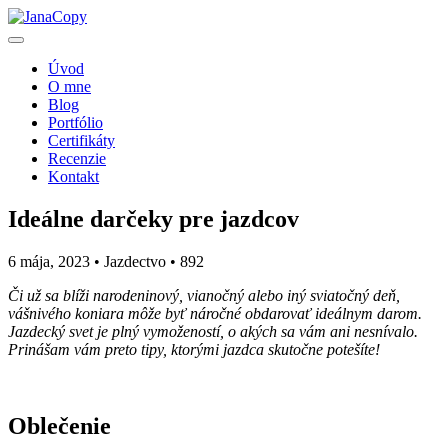
Úvod
O mne
Blog
Portfólio
Certifikáty
Recenzie
Kontakt
Ideálne darčeky pre jazdcov
6 mája, 2023 • Jazdectvo •
892
Či už sa blíži narodeninový, vianočný alebo iný sviatočný deň,
vášnivého koniara môže byť náročné obdarovať ideálnym darom.
Jazdecký svet je plný vymožeností, o akých sa vám ani nesnívalo.
Prinášam vám preto tipy, ktorými jazdca skutočne potešíte!
Oblečenie