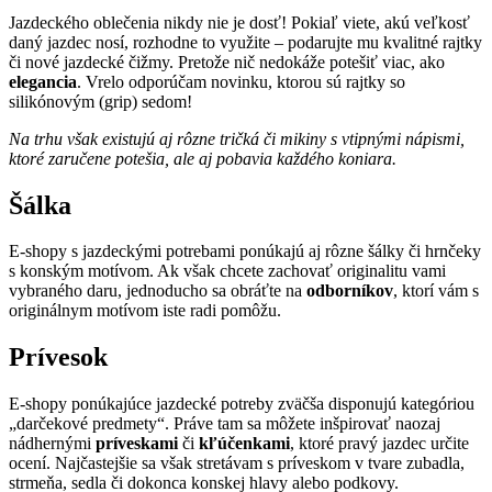
Jazdeckého oblečenia nikdy nie je dosť! Pokiaľ viete, akú veľkosť
daný jazdec nosí, rozhodne to využite – podarujte mu kvalitné rajtky
či nové jazdecké čižmy. Pretože nič nedokáže potešiť viac, ako
elegancia
. Vrelo odporúčam novinku, ktorou sú rajtky so
silikónovým (grip) sedom!
Na trhu však existujú aj rôzne tričká či mikiny s vtipnými nápismi,
ktoré zaručene potešia, ale aj pobavia každého koniara.
Šálka
E-shopy s jazdeckými potrebami ponúkajú aj rôzne šálky či hrnčeky
s konským motívom. Ak však chcete zachovať originalitu vami
vybraného daru, jednoducho sa obráťte na
odborníkov
, ktorí vám s
originálnym motívom iste radi pomôžu.
Prívesok
E-shopy ponúkajúce jazdecké potreby zväčša disponujú kategóriou
„darčekové predmety“. Práve tam sa môžete inšpirovať naozaj
nádhernými
príveskami
či
kľúčenkami
, ktoré pravý jazdec určite
ocení. Najčastejšie sa však stretávam s príveskom v tvare zubadla,
strmeňa, sedla či dokonca konskej hlavy alebo podkovy.