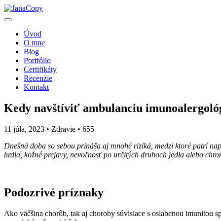
Úvod
O mne
Blog
Portfólio
Certifikáty
Recenzie
Kontakt
Kedy navštíviť ambulanciu imunoalergoló
11 júla, 2023 • Zdravie •
655
Dnešná doba so sebou prináša aj mnohé riziká, medzi ktoré patrí naprík
hrdla, kožné prejavy, nevoľnosť po určitých druhoch jedla alebo chr
Podozrivé príznaky
Ako väčšina chorôb, tak aj choroby súvisiace s oslabenou imunitou 