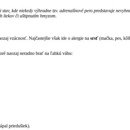
ci stav, kde niekedy výhradne tzv. adrenalínové pero predstavuje nevyh
ch liekov či uštipnutím hmyzom.
aozaj vzácnosť. Najčastejšie však ide o alergie na
srsť
(mačka, pes, kô
toré naozaj neradno brať na ľahkú váhu:
ápal priedušiek).