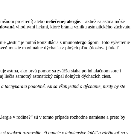
 prašnom prostredí) alebo
neliečenej alergie
. Taktiež sa astma môže
ulovaná
vhodnými liekmi, ktoré bránia vzniku astmatického záchvatu,
nie „testu“ je nutná konzultácia s imunoalergológom. Toto vyšetrenie
oveň musíte maximálne dýchať a z plných pľúc (doslova) fúkať.
kuje astma, ako prvá pomoc sa zväčša siaha po inhalačnom spreji
 aj liečia samotný astmatický zápal dolných dýchacích ciest.
 a tachykardia podobné. Ak sa však jedná o dýchanie, nikdy by ste
„Alergie v rodine?“ sú v tomto prípade rozhodne namieste a preto by
si dvakrát rozmyslite, či budete v tehotenstve fajčiť a zdržiavať sa v