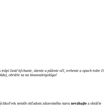
trápi časté kýchanie, slzenie a pálenie očí, svrbenie a opuch tváre či
tída), obráťte sa na imunoalergológa!
akýchkoľvek neistôt ohľadom zdravotného stavu
neváhajte
a obráťte