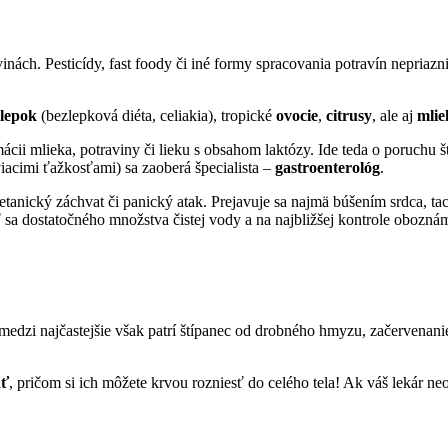
avinách. Pesticídy, fast foody či iné formy spracovania potravín nepriaz
lepok
(bezlepková diéta, celiakia), tropické
ovocie
,
citrusy
, ale aj
mli
cii mlieka, potraviny či lieku s obsahom laktózy. Ide teda o poruchu š
viacimi ťažkosťami) sa zaoberá špecialista –
gastroenterológ
.
tanický záchvat či panický atak. Prejavuje sa najmä búšením srdca, ta
 sa dostatočného množstva čistej vody a na najbližšej kontrole oboznám
 medzi najčastejšie však patrí štípanec od drobného hmyzu, začervenan
ať
, pričom si ich môžete krvou rozniesť do celého tela! Ak váš lekár n