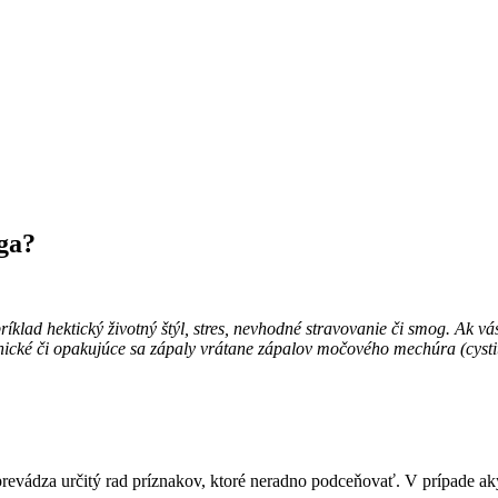
ga?
lad hektický životný štýl, stres, nevhodné stravovanie či smog. Ak vás 
onické či opakujúce sa zápaly vrátane zápalov močového mechúra (cysti
sprevádza určitý rad príznakov, ktoré neradno podceňovať. V prípade 