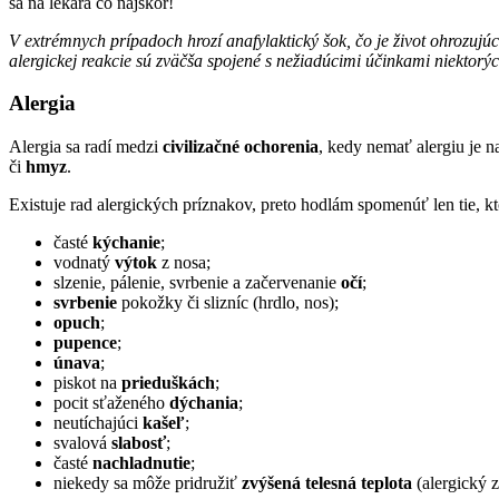
sa na lekára čo najskôr!
V extrémnych prípadoch hrozí anafylaktický šok, čo je život ohrozujú
alergickej reakcie sú zväčša spojené s nežiadúcimi účinkami niektorý
Alergia
Alergia sa radí medzi
civilizačné ochorenia
, kedy nemať alergiu je n
či
hmyz
.
Existuje rad alergických príznakov, preto hodlám spomenúť len tie, k
časté
kýchanie
;
vodnatý
výtok
z nosa;
slzenie, pálenie, svrbenie a začervenanie
očí
;
svrbenie
pokožky či slizníc (hrdlo, nos);
opuch
;
pupence
;
únava
;
piskot na
prieduškách
;
pocit sťaženého
dýchania
;
neutíchajúci
kašeľ
;
svalová
slabosť
;
časté
nachladnutie
;
niekedy sa môže pridružiť
zvýšená telesná teplota
(alergický z