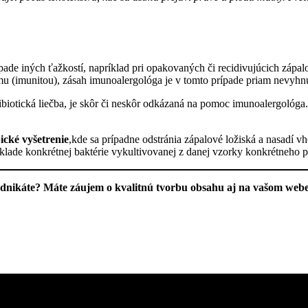
ade iných ťažkostí, napríklad pri opakovaných či recidivujúcich zápa
mu (imunitou), zásah imunoalergológa je v tomto prípade priam nevyhn
ntibiotická liečba, je skôr či neskôr odkázaná na pomoc imunoalergológa.
ické vyšetrenie
,kde sa prípadne odstránia zápalové ložiská a nasadí v
áklade konkrétnej baktérie vykultivovanej z danej vzorky konkrétneho 
Podnikáte? Máte záujem o kvalitnú tvorbu obsahu aj na vašom we