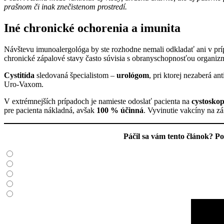
prašnom či inak znečistenom prostredí.
Iné chronické ochorenia a imunita
Návštevu imunoalergológa by ste rozhodne nemali odkladať ani v príp
chronické zápalové stavy často súvisia s obranyschopnosťou organiz
Cystitída
sledovaná špecialistom –
urológom
, pri ktorej nezaberá a
Uro-Vaxom.
V extrémnejších prípadoch je namieste odoslať pacienta na
cystoskop
pre pacienta nákladná, avšak
100 % účinná
. Vyvinutie vakcíny na z
Páčil sa vám tento článok? 