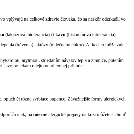
nivo vplývajú na celkové zdravie človeka, čo sa neskôr odzrkadlí vo
eko
(laktózová intolerancia) či
kávu
(histamínová intolerancia).
tiepenia (trávenia) laktózy (mliečneho cukru). Aj keď to môže znieť
chykardiou, arytmiou, striedaním návalov tepla a zimnice, potením
iť svojho lekára o tejto nepríjemnej príhode.
ie, opuch či rôzne svrbiace pupence. Závažnejšie formy alergických
eodporúča inak, na
mierne
alergické prejavy na koži môžete siahnuť