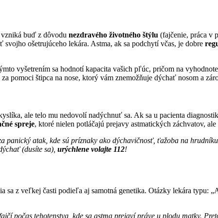
ré vzniká buď z dôvodu
nezdravého životného štýlu
(fajčenie, práca v
ť svojho ošetrujúceho lekára. Astma, ak sa podchytí včas, je dobre
reg
týmto vyšetrením sa hodnotí kapacita vašich pľúc, pričom na vyhodnote
a za pomoci štipca na nose, ktorý vám znemožňuje dýchať nosom a zár
kyslíka, ale telo mu nedovolí nadýchnuť sa. Ak sa u pacienta diagnosti
ačné spreje
, ktoré nielen potláčajú prejavy astmatických záchvatov, ale
za panický atak, kde sú príznaky ako dýchavičnosť, ťažoba na hrudníku
dýchať (dusíte sa),
urýchlene volajte 112
!
cia sa z veľkej časti podieľa aj samotná genetika. Otázky lekára typu: 
ajčí počas tehotenstva, kde sa astma prejaví práve u plodu matky. Preto 