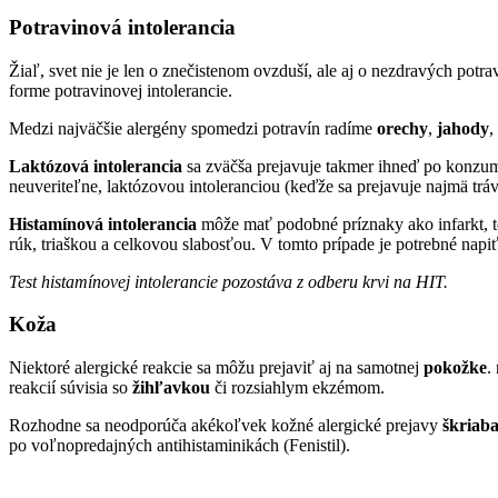
Potravinová intolerancia
Žiaľ, svet nie je len o znečistenom ovzduší, ale aj o nezdravých potr
forme potravinovej intolerancie.
Medzi najväčšie alergény spomedzi potravín radíme
orechy
,
jahody
,
Laktózová intolerancia
sa zväčša prejavuje takmer ihneď po konzumá
neuveriteľne, laktózovou intoleranciou (keďže sa prejavuje najmä trá
Histamínová intolerancia
môže mať podobné príznaky ako infarkt, te
rúk, triaškou a celkovou slabosťou. V tomto prípade je potrebné napiť
Test histamínovej intolerancie pozostáva z odberu krvi na HIT.
Koža
Niektoré alergické reakcie sa môžu prejaviť aj na samotnej
pokožke
.
reakcií súvisia so
žihľavkou
či rozsiahlym ekzémom.
Rozhodne sa neodporúča akékoľvek kožné alergické prejavy
škriab
po voľnopredajných antihistaminikách (Fenistil).