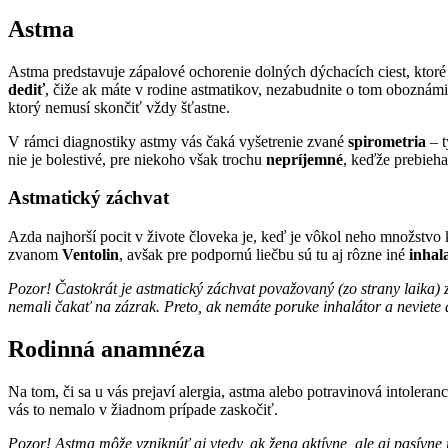
Astma
Astma predstavuje zápalové ochorenie dolných dýchacích ciest, kto
dediť
, čiže ak máte v rodine astmatikov, nezabudnite o tom oboznámi
ktorý nemusí skončiť vždy šťastne.
V rámci diagnostiky astmy vás čaká vyšetrenie zvané
spirometria
– 
nie je bolestivé, pre niekoho však trochu
nepríjemné
, keďže prebieh
Astmatický záchvat
Azda najhorší pocit v živote človeka je, keď je vôkol neho množstvo 
zvanom
Ventolin
, avšak pre podpornú liečbu sú tu aj rôzne iné
inhal
Pozor! Častokrát je astmatický záchvat považovaný (zo strany laika) 
nemali čakať na zázrak. Preto, ak nemáte poruke inhalátor a neviete 
Rodinná anamnéza
Na tom, či sa u vás prejaví alergia, astma alebo potravinová intoleran
vás to nemalo v žiadnom prípade zaskočiť.
Pozor! Astma môže vzniknúť aj vtedy, ak žena aktívne, ale aj pasívne f