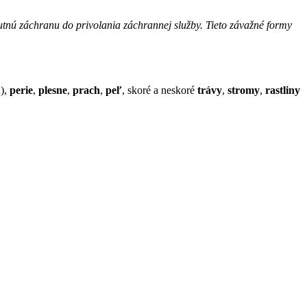
nutnú záchranu do privolania záchrannej služby. Tieto závažné formy
ň),
perie
,
plesne
,
prach
,
peľ
, skoré a neskoré
trávy
,
stromy
,
rastliny