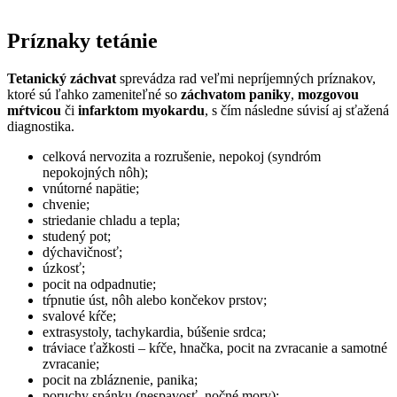
Príznaky tetánie
Tetanický záchvat
sprevádza rad veľmi nepríjemných príznakov,
ktoré sú ľahko zameniteľné so
záchvatom paniky
,
mozgovou
mŕtvicou
či
infarktom
myokardu
, s čím následne súvisí aj sťažená
diagnostika.
celková nervozita a rozrušenie, nepokoj (syndróm
nepokojných nôh);
vnútorné napätie;
chvenie;
striedanie chladu a tepla;
studený pot;
dýchavičnosť;
úzkosť;
pocit na odpadnutie;
tŕpnutie úst, nôh alebo končekov prstov;
svalové kŕče;
extrasystoly, tachykardia, búšenie srdca;
tráviace ťažkosti – kŕče, hnačka, pocit na zvracanie a samotné
zvracanie;
pocit na zbláznenie, panika;
poruchy spánku (nespavosť, nočné mory);