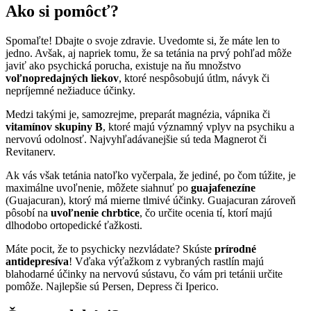
Ako si pomôcť?
Spomaľte! Dbajte o svoje zdravie. Uvedomte si, že máte len to
jedno. Avšak, aj napriek tomu, že sa tetánia na prvý pohľad môže
javiť ako psychická porucha, existuje na ňu množstvo
voľnopredajných liekov
, ktoré nespôsobujú útlm, návyk či
nepríjemné nežiaduce účinky.
Medzi takými je, samozrejme, preparát magnézia, vápnika či
vitamínov skupiny B
, ktoré majú významný vplyv na psychiku a
nervovú odolnosť. Najvyhľadávanejšie sú teda Magnerot či
Revitanerv.
Ak vás však tetánia natoľko vyčerpala, že jediné, po čom túžite, je
maximálne uvoľnenie, môžete siahnuť po
guajafenezíne
(Guajacuran), ktorý má mierne tlmivé účinky. Guajacuran zároveň
pôsobí na
uvoľnenie chrbtice
, čo určite ocenia tí, ktorí majú
dlhodobo ortopedické ťažkosti.
Máte pocit, že to psychicky nezvládate? Skúste
prírodné
antidepresíva
! Vďaka výťažkom z vybraných rastlín majú
blahodarné účinky na nervovú sústavu, čo vám pri tetánii určite
pomôže. Najlepšie sú Persen, Depress či Iperico.