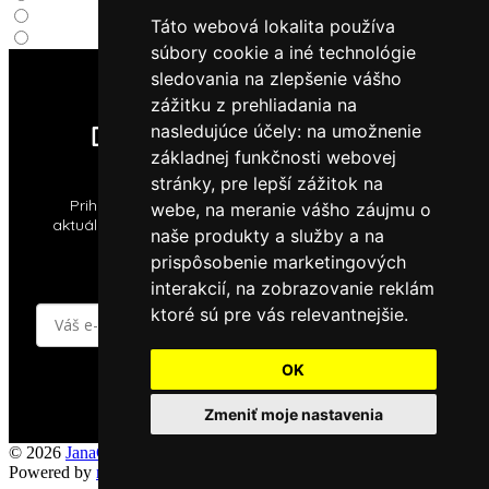
Táto webová lokalita používa
súbory cookie a iné technológie
sledovania na zlepšenie vášho
zážitku z prehliadania na
Dostávajte copy-aktuality!
nasledujúce účely:
na umožnenie
základnej funkčnosti webovej
stránky
,
pre lepší zážitok na
Prihláste sa k odberu noviniek a majte prehľad o
webe
,
na meranie vášho záujmu o
aktuálnych marketingových trendoch, ktoré budú pre
naše produkty a služby a na
vašu firmu neoceniteľným prínosom!
prispôsobenie marketingových
interakcií
,
na zobrazovanie reklám
ktoré sú pre vás relevantnejšie
.
OK
Prihlásiť
Zmeniť moje nastavenia
© 2026
JanaCopy
•
Predvoľby súborov cookie
Powered by
matuskubik.sk