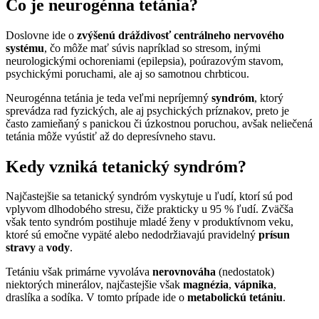
Čo je neurogénna tetánia?
Doslovne ide o
zvýšenú dráždivosť centrálneho nervového
systému
, čo môže mať súvis napríklad so stresom, inými
neurologickými ochoreniami (epilepsia), poúrazovým stavom,
psychickými poruchami, ale aj so samotnou chrbticou.
Neurogénna tetánia je teda veľmi nepríjemný
syndróm
, ktorý
sprevádza rad fyzických, ale aj psychických príznakov, preto je
často zamieňaný s panickou či úzkostnou poruchou, avšak neliečená
tetánia môže vyústiť až do depresívneho stavu.
Kedy vzniká tetanický syndróm?
Najčastejšie sa tetanický syndróm vyskytuje u ľudí, ktorí sú pod
vplyvom dlhodobého stresu, čiže prakticky u 95 % ľudí. Zväčša
však tento syndróm postihuje mladé ženy v produktívnom veku,
ktoré sú emočne vypäté alebo nedodržiavajú pravidelný
prísun
stravy
a
vody
.
Tetániu však primárne vyvoláva
nerovnováha
(nedostatok)
niektorých minerálov, najčastejšie však
magnézia
,
vápnika
,
draslíka a sodíka. V tomto prípade ide o
metabolickú tetániu
.