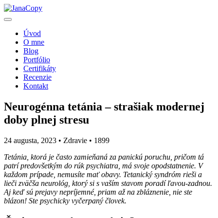
Úvod
O mne
Blog
Portfólio
Certifikáty
Recenzie
Kontakt
Neurogénna tetánia – strašiak modernej
doby plnej stresu
24 augusta, 2023 • Zdravie •
1899
Tetánia, ktorá je často zamieňaná za panickú poruchu, pričom tá
patrí predovšetkým do rúk psychiatra, má svoje opodstatnenie. V
každom prípade, nemusíte mať obavy. Tetanický syndróm rieši a
lieči zväčša neurológ, ktorý si s vaším stavom poradí ľavou-zadnou.
Aj keď sú prejavy nepríjemné, priam až na zbláznenie, nie ste
blázon! Ste psychicky vyčerpaný človek.