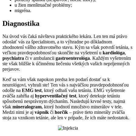
u žien menštruačné problémy;
migréna.
Diagnostika
Na úvod vás čaká návšteva praktického lekára. Len ten má právo
odoslať vás za špecialistom, a to výhradne po dôkladnom
zhodnotení vášho zdravotného stavu. Kým sa však potvrdí tetánia, s
veľkou pravdepodobnosťou skončíte na vyšetrení u
kardiológa
,
psychiatra
či v ambulancii
gastroenterológa
. Každým vyšetrením
ste však bližšie k účinnému liečeniu všetkých vašich nepríjemných
prejavov.
Keď sa vám však napokon predsa len podarí dostať sa k
neurológovi, vyhrali ste! Ten vás s najväčšou pravdepodobnosťou
odošle na
EMG test
, ktorý odhalí vašu tetániu. EMG vyšetrenie
zväčša zahŕňa aj
hyperventilačný test
, ktorý detekuje tetániu
spôsobenú nesprávnym dýchaním. Nasledujú krvné testy, najmä
však
mineralogram
, ktorý hodnotí množstvo minerálov v tele.
Medzi nimi je aj
vápnik
či
horčík
– práve tieto minerály zväčša
stoja za vznikom tetánie, ale len v prípade, že ich máte nedostatok.