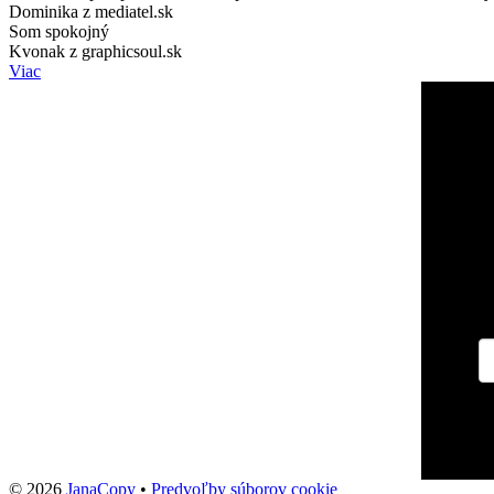
Dominika z mediatel.sk
Som spokojný
Kvonak z graphicsoul.sk
Viac
© 2026
JanaCopy
•
Predvoľby súborov cookie