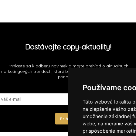
Dostávajte copy-aktuality!
Prihláste sa k odberu noviniek a majte prehľad o aktuálnych
marketingových trendoch, ktoré budú pre vašu firmu neoceniteľný
prínosom!
Používame coo
Táto webová lokalita p
na zlepšenie vášho záž
umožnenie základnej f
Prihlásiť
webe
,
na meranie vášh
prispôsobenie marketin