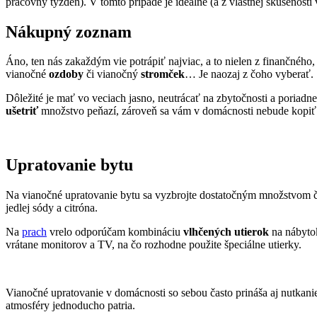
pracovný týždeň). V tomto prípade je ideálne (a z vlastnej skúsenos
Nákupný zoznam
Áno, ten nás zakaždým vie potrápiť najviac, a to nielen z finančnéh
vianočné
ozdoby
či vianočný
stromček
… Je naozaj z čoho vyberať.
Dôležité je mať vo veciach jasno, neutrácať na zbytočnosti a poriadn
ušetriť
množstvo peňazí, zároveň sa vám v domácnosti nebude kopiť
Upratovanie bytu
Na vianočné upratovanie bytu sa vyzbrojte dostatočným množstvom č
jedlej sódy a citróna.
Na
prach
vrelo odporúčam kombináciu
vlhčených utierok
na nábyto
vrátane monitorov a TV, na čo rozhodne použite špeciálne utierky.
Vianočné upratovanie v domácnosti so sebou často prináša aj nutkan
atmosféry jednoducho patria.