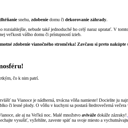
dhŕňanie
snehu,
zdobenie
domu či
dekorovanie záhrady
.
 rozsiahlejšie, nebude také jednoduché ho celý naraz upratať. V tomto
nej veľkosti vášho domu či prístupností izieb.
motné zdobenie vianočného stromčeka! Zavčasu si preto nakúpte sal
mosféru!
etkým, čo k nim patrí.
ášť na Vianoce je nádherná, trvácna vôňa namieste! Docielite ju na
ablko či lesné plody. O vôňu v kuchyni sa postará štedrovečerná večer
 Vianoce, ale aj na Veľkú noc. Malé množstvo
aviváže
dokáže zázraky!
hajte vysušiť, vyžehlite, zaveste späť na svoje miesto a vychutnávajte 