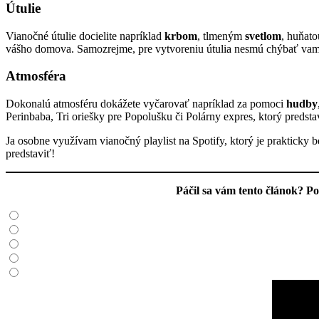
Útulie
Vianočné útulie docielite napríklad
krbom
, tlmeným
svetlom
, huňat
vášho domova. Samozrejme, pre vytvoreniu útulia nesmú chýbať vami 
Atmosféra
Dokonalú atmosféru dokážete vyčarovať napríklad za pomoci
hudby
Perinbaba, Tri oriešky pre Popolušku či Polárny expres, ktorý predst
Ja osobne využívam vianočný playlist na Spotify, ktorý je praktick
predstaviť!
Páčil sa vám tento článok? 