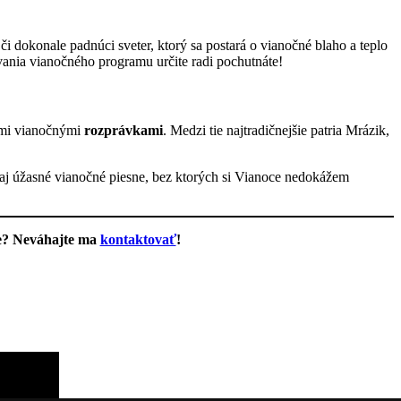
či dokonale padnúci sveter, ktorý sa postará o vianočné blaho a teplo
ania vianočného programu určite radi pochutnáte!
nými vianočnými
rozprávkami
. Medzi tie najtradičnejšie patria Mrázik,
zaj úžasné vianočné piesne, bez ktorých si Vianoce nedokážem
be? Neváhajte ma
kontaktovať
!