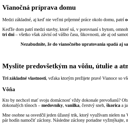
Vianočná príprava domu
Medzi základné, aj keď nie veľmi príjemné práce okolo domu, patrí
o
Keďže dom patrí medzi stavby, ktoré sú, v porovnaní s bytom, omnoho
tri dni
– všetko však závisí od vášho času, šikovnosti, ale aj od samot
Nezabudnite, že do vianočného upratovania spadá aj sa
Myslite predovšetkým na vôňu, útulie a at
Tri základné vlastnosti
, vďaka ktorým prežijete pravé Vianoce so vš
Vôňa
Kto by nechcel mať svoju domácnosť vždy dokonale prevoňanú? Obzvl
dokonalých tónoch –
medovníky
,
vanilka
, čerstvý sneh,
škorica
a j
Mne osobne sa osvedčil jeden úžasný trik, ktorý využívam nielen na
pár hodín namočiť záclony. Následne záclony poriadne vyžmýkajte, nec