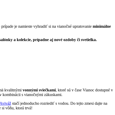
 prípade je namieste vyhradiť si na vianočné upratovanie
minimálne
ónky a kolekcie, prípadne aj nové ozdoby či svetielka.
jmä kvalitnými
vonnými sviečkami
, ktoré sú v čase Vianoc dostupné v
a v kombinácii s vianočnými zákuskami.
Aviváž
stačí jednoducho rozriediť s vodou. Do tejto zmesi dajte na
si vôňu, ktorá trvá!