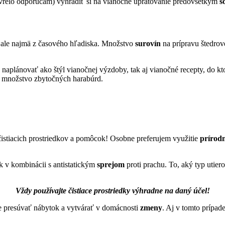
ti vrelo odporúčam) vyhradiť si na vianočné upratovanie predovšetkým
s
o, ale najmä z časového hľadiska. Množstvo
surovín
na prípravu štedrov
e naplánovať ako štýl vianočnej výzdoby, tak aj vianočné recepty, do k
 množstvo zbytočných harabúrd.
istiacich prostriedkov a pomôcok! Osobne preferujem využitie
prírodn
k v kombinácii s antistatickým
sprejom
proti prachu. To, aký typ utier
Vždy používajte čistiace prostriedky výhradne na daný účel!
ie presúvať nábytok a vytvárať v domácnosti
zmeny
. Aj v tomto prípad