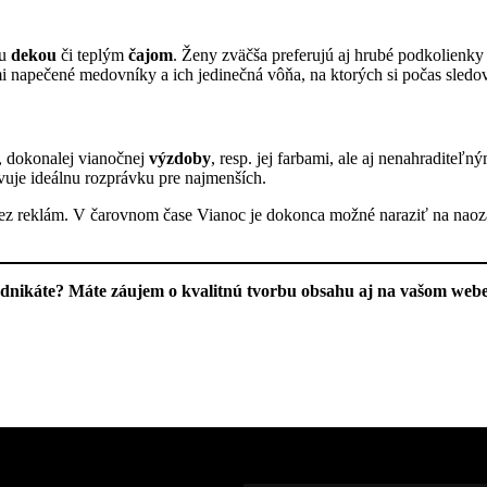
ou
dekou
či teplým
čajom
. Ženy zväčša preferujú aj hrubé podkolienky 
napečené medovníky a ich jedinečná vôňa, na ktorých si počas sledov
, dokonalej vianočnej
výzdoby
, resp. jej farbami, ale aj nenahraditeľ
avuje ideálnu rozprávku pre najmenších.
y bez reklám. V čarovnom čase Vianoc je dokonca možné naraziť na nao
Podnikáte? Máte záujem o kvalitnú tvorbu obsahu aj na vašom we