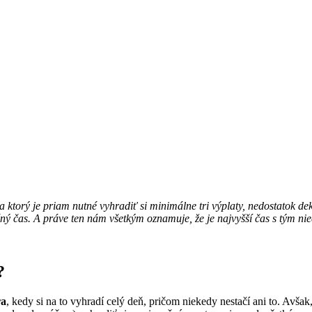
ktorý je priam nutné vyhradiť si minimálne tri výplaty, nedostatok de
ý čas. A práve ten nám všetkým oznamuje, že je najvyšší čas s tým nie
?
ra
, kedy si na to vyhradí celý deň, pričom niekedy nestačí ani to. Avša