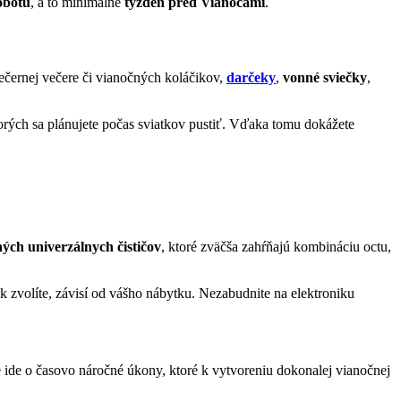
obotu
, a to minimálne
týždeň pred Vianocami
.
ečernej večere či vianočných koláčikov,
darčeky
,
vonné sviečky
,
torých sa plánujete počas sviatkov pustiť. Vďaka tomu dokážete
ých univerzálnych čističov
, ktoré zväčša zahŕňajú kombináciu octu,
ok zvolíte, závisí od vášho nábytku. Nezabudnite na elektroniku
e ide o časovo náročné úkony, ktoré k vytvoreniu dokonalej vianočnej