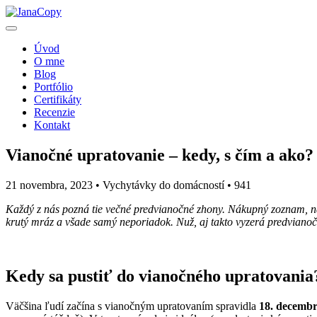
Úvod
O mne
Blog
Portfólio
Certifikáty
Recenzie
Kontakt
Vianočné upratovanie – kedy, s čím a ako?
21 novembra, 2023 • Vychytávky do domácností •
941
Každý z nás pozná tie večné predvianočné zhony. Nákupný zoznam, na 
krutý mráz a všade samý neporiadok. Nuž, aj takto vyzerá predvianočn
Kedy sa pustiť do vianočného upratovania
Väčšina ľudí začína s vianočným upratovaním spravidla
18. decemb